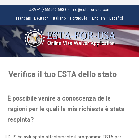
-
USA +1(866)960-6038
info@esta-for-usa.com
-
-
-
-
-
Français
Deutsch
Italiano
Português
English
Español
Verifica il tuo ESTA dello stato
È possibile venire a conoscenza delle
ragioni per le quali la mia richiesta è stata
respinta?
Il DHS ha sviluppato attentamente il programma ESTA per