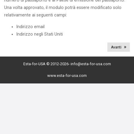
numero di passaporto e al Paese di emissione del passaporto.
Una volta approvato, il modulo potrà essere modificato solo
relativamente ai seguenti campi:
Indirizzo email
Indirizzo negli Stati Uniti
Avanti
Esta-for-USA © 2012-2026-
info@esta-for-usa.com
www.esta-for-usa.com