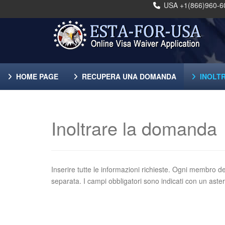
USA +1(866)960-6
HOME PAGE
RECUPERA UNA DOMANDA
INOLT
Inoltrare la domanda
Inserire tutte le informazioni richieste. Ogni membro 
separata. I campi obbligatori sono indicati con un aste