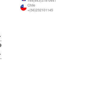
+44(843)378-0441
Chile
+(56)232101145