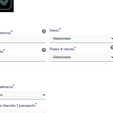
*
Sesso
*
tesimo)
*
Paese di nascita
*
ita
*
tadinanza
*
 rilasciato il passaporto