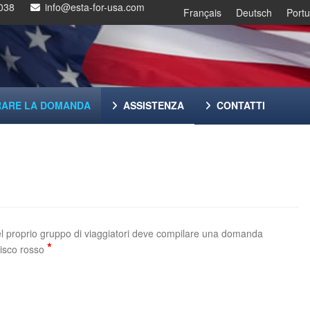
038
info@esta-for-usa.com
Français
Deutsch
Port
RARE LA DOMANDA
ASSISTENZA
CONTATTI
del proprio gruppo di viaggiatori deve compilare una domanda
*
risco rosso