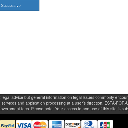
not legal advice but general information on legal issues commonly enco
 services and application processing at a user’s direction. ESTA-FOR-USA
ernment fees. Please note: Your access to and use of this site is subj