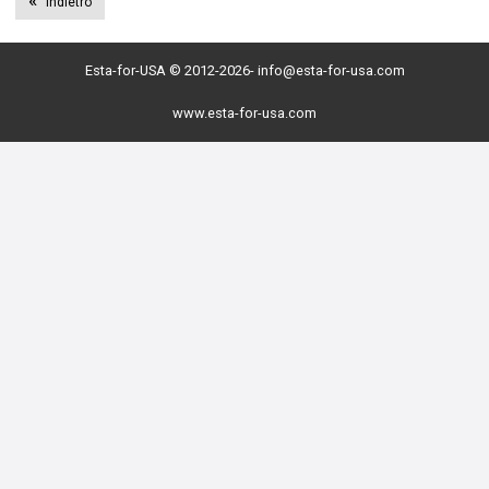
Indietro
Esta-for-USA © 2012-2026-
info@esta-for-usa.com
www.esta-for-usa.com