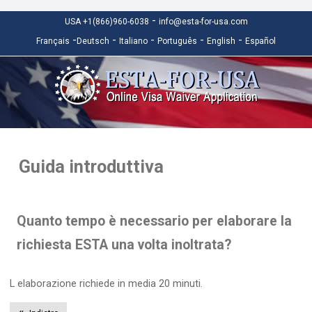
-
USA +1(866)960-6038
info@esta-for-usa.com
-
-
-
-
-
Français
Deutsch
Italiano
Português
English
Español
Guida introduttiva
Quanto tempo è necessario per elaborare la
richiesta ESTA una volta inoltrata?
L elaborazione richiede in media 20 minuti.