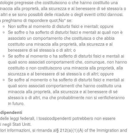
tologie pregresse che costituiscono o che hanno costituito una
naccia alla proprietà, alla sicurezza e al benessere di sé stesso/a o
 altri e se sono possibili delle ricadute o degli eventi critici dannosi.
 preghiamo di rispondere quot;No" se:
Non soffre al momento di disturbi fisici e mentali; oppure
Se soffre o ha sofferto di disturbi fisici e mentali ai quali non è
associato un comportamento che costituisca o che abbia
costituito una minaccia alla proprietà, alla sicurezza e al
benessere di sé stesso/a o di altri; o
Se soffre al momento o ha sofferto di disturbi fisici e mentali ai
quali sono associati comportamenti che, comunque, non hanno
costituito o non costituiscono una minaccia alla proprietà, alla
sicurezza e al benessere di sé stesso/a o di altri; oppure
Se soffre al momento o ha sofferto di disturbi fisici e mentali ai
quali sono associati comportamenti che hanno costituito una
minaccia alla proprietà, alla sicurezza e al benessere di sé
stesso/a o di altri, ma che probabilmente non si verificheranno
in futuro.
dipendenti
 delle leggi federali, i tossicodipendenti potrebbero non essere
negli Stati Uniti.
riori informazioni, si rimanda al§ 212(a)(1)(A) of the Immigration and