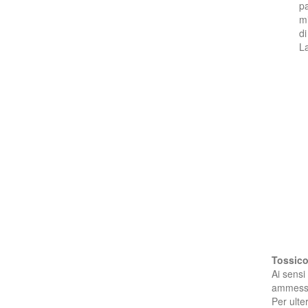
pa
mi
di
La
Tossico
Ai sensi
ammessi 
Per ulte