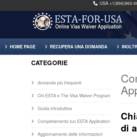
USA +1(866)960-6
HOME PAGE
RECUPERA UNA DOMANDA
INOLT
CATEGORIE
Co
domande più frequenti
App
Chi ESTA e The Visa Waiver Program
Guida introduttiva
Chi
Completamento tuo ESTA Application
di 
Aggiornamento delle informazioni