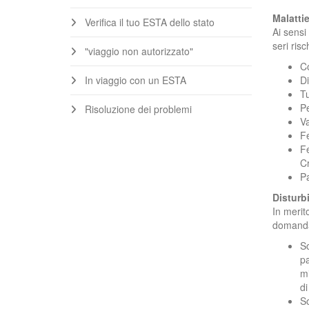
Malatti
Verifica il tuo ESTA dello stato
Ai sensi 
seri risc
"viaggio non autorizzato"
C
In viaggio con un ESTA
Di
Tu
P
Risoluzione dei problemi
Va
Fe
Fe
C
Pa
Disturbi
In merit
domanda
So
pa
mi
di
So