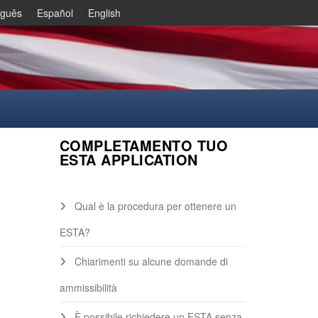
uguês
Español
English
COMPLETAMENTO TUO
ESTA APPLICATION
Qual è la procedura per ottenere un
ESTA?
Chiarimenti su alcune domande di
ammissibilità
È possibile richiedere un ESTA senza