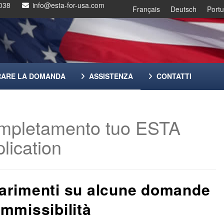
038
info@esta-for-usa.com
Français
Deutsch
Port
RARE LA DOMANDA
ASSISTENZA
CONTATTI
mpletamento tuo ESTA
lication
arimenti su alcune domande
ammissibilità