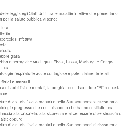
e
delle leggi degli Stati Uniti, tra le malattie infettive che presentano
hi per la salute pubblica vi sono:
olera
fterite
bercolosi infettiva
este
ricella
bbre gialla
bbri emorragiche virali, quali Ebola, Lassa, Marburg, e Congo-
rimea
tologie respiratorie acute contagiose e potenzialmente letali.
 fisici o mentali
o a disturbi fisici e mentali, la preghiamo di rispondere "Sì" a questa
 se:
ffre di disturbi fisici o mentali e nella Sua anamnesi si riscontrano
tologie pregresse che costituiscono o che hanno costituito una
naccia alla proprietà, alla sicurezza e al benessere di sé stesso/a o
 altri; oppure
ffre di disturbi fisici o mentali e nella Sua anamnesi si riscontrano