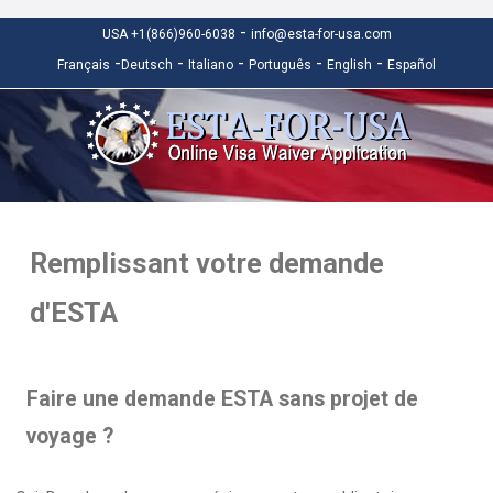
-
USA +1(866)960-6038
info@esta-for-usa.com
-
-
-
-
-
Français
Deutsch
Italiano
Português
English
Español
Remplissant votre demande
d'ESTA
Faire une demande ESTA sans projet de
voyage ?