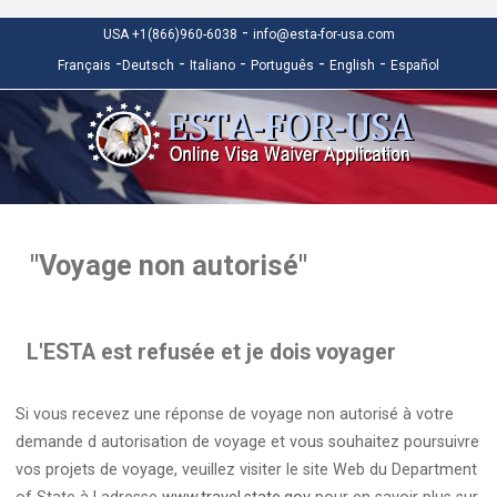
-
USA +1(866)960-6038
info@esta-for-usa.com
-
-
-
-
-
Français
Deutsch
Italiano
Português
English
Español
"Voyage non autorisé"
L'ESTA est refusée et je dois voyager
Si vous recevez une réponse de voyage non autorisé à votre
demande d autorisation de voyage et vous souhaitez poursuivre
vos projets de voyage, veuillez visiter le site Web du Department