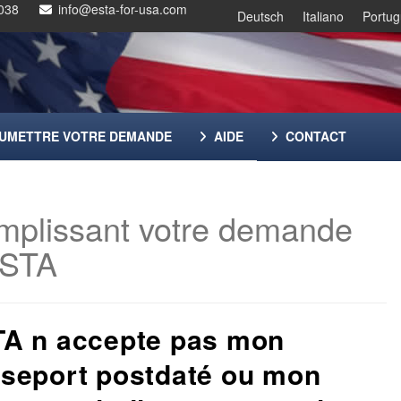
038
info@esta-for-usa.com
Deutsch
Italiano
Portu
UMETTRE VOTRE DEMANDE
AIDE
CONTACT
mplissant votre demande
ESTA
A n accepte pas mon
seport postdaté ou mon