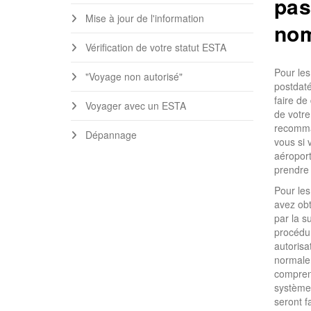
pas
Mise à jour de l'information
no
Vérification de votre statut ESTA
Pour les
"Voyage non autorisé"
postdaté
faire de
Voyager avec un ESTA
de votre
recomma
Dépannage
vous si 
aéroport
prendre 
Pour les
avez obt
par la s
procédur
autoris
normale
compreno
système 
seront 