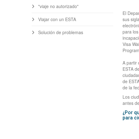
"viaje no autorizado"
El Depa
Viajar con un ESTA
sus sigl
electrón
para los
Solución de problemas
incapaci
Visa Wai
Program
A partir
ESTA de
ciudadan
de ESTA 
de la fe
Los ciu
antes de
¿Por qu
para c