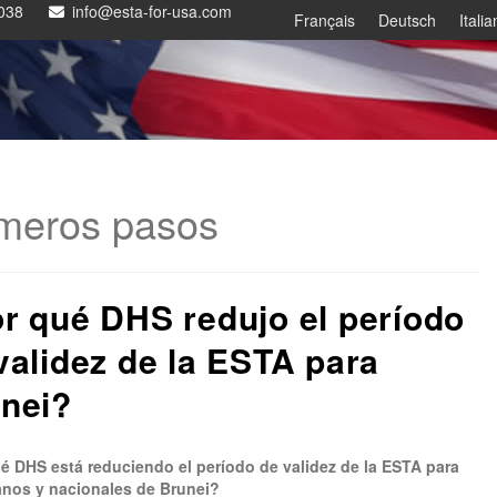
038
info@esta-for-usa.com
Français
Deutsch
Itali
imeros pasos
r qué DHS redujo el período
validez de la ESTA para
nei?
é DHS está reduciendo el período de validez de la ESTA para
nos y nacionales de Brunei?