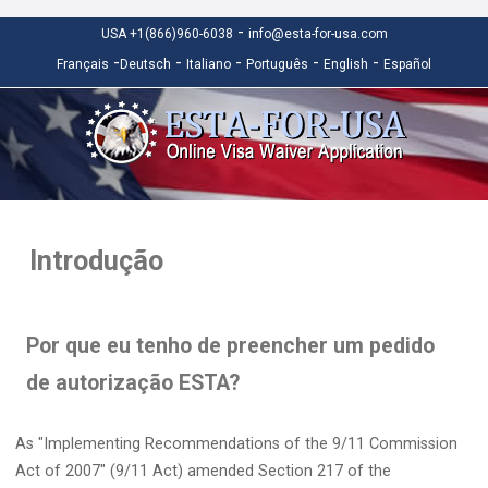
-
USA +1(866)960-6038
info@esta-for-usa.com
-
-
-
-
-
Français
Deutsch
Italiano
Português
English
Español
Introdução
Por que eu tenho de preencher um pedido
de autorização ESTA?
As "Implementing Recommendations of the 9/11 Commission
Act of 2007" (9/11 Act) amended Section 217 of the